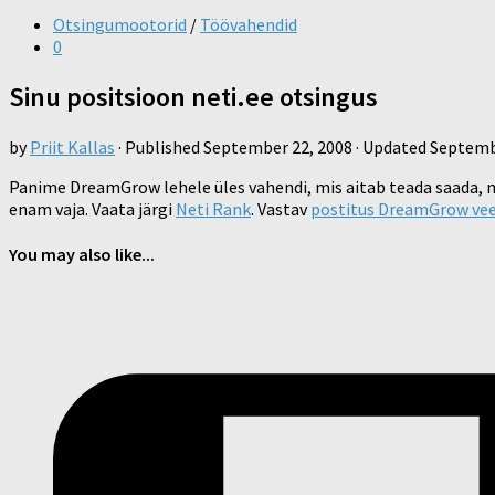
Otsingumootorid
/
Töövahendid
0
Sinu positsioon neti.ee otsingus
by
Priit Kallas
· Published
September 22, 2008
· Updated
Septemb
Panime DreamGrow lehele üles vahendi, mis aitab teada saada, m
enam vaja. Vaata järgi
Neti Rank
. Vastav
postitus DreamGrow vee
You may also like...