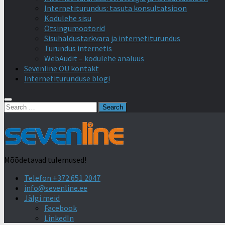
Internetiturundus: tasuta konsultatsioon
Kodulehe sisu
Otsingumootorid
Sisuhaldustarkvara ja internetiturundus
Turundus internetis
WebAudit – kodulehe analüüs
Sevenline OÜ kontakt
Internetiturunduse blogi
Search
for:
Mõõdetavad tulemused!
Telefon +372 651 2047
info@sevenline.ee
Jälgi meid
Facebook
LinkedIn