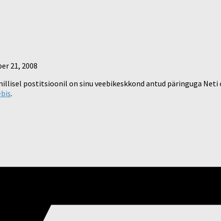
er 21, 2008
illisel postitsioonil on sinu veebikeskkond antud päringuga Neti
bis
.