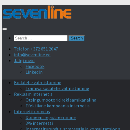
Skip
to
content
Search
for:
Telefon +372 651 2047
info@sevenline.ee
Jälgi meid
Facebook
LinkedIn
Kodulehe valmistamine
Toimiva kodulehe valmistamine
Reklaam internetis
Otsingumootorid reklaamikanalina
Efektiivne kampaania internetis
Internetiturundus
Domeeni registreerimine
3% internetti
Internetiturundus: strateegia ja konsultatsioon