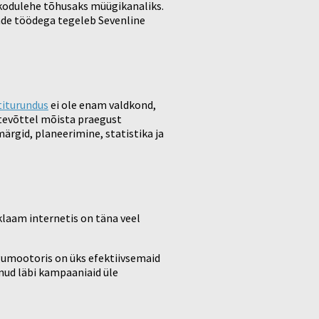
 kodulehe tõhusaks müügikanaliks.
nde töödega tegeleb Sevenline
titurundus
ei ole enam valdkond,
ettevõttel mõista praegust
märgid, planeerimine, statistika ja
laam internetis on täna veel
ngumootoris on üks efektiivsemaid
nud läbi kampaaniaid üle