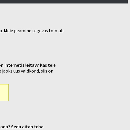
rma. Meie peamine tegevus toimub
n internetis leitav?
Kas teie
 jaoks uus valdkond, siis on
dada? Seda aitab teha