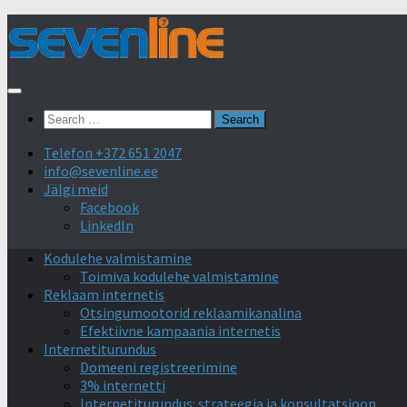
Skip
to
content
Search
for:
Telefon +372 651 2047
info@sevenline.ee
Jälgi meid
Facebook
LinkedIn
Kodulehe valmistamine
Toimiva kodulehe valmistamine
Reklaam internetis
Otsingumootorid reklaamikanalina
Efektiivne kampaania internetis
Internetiturundus
Domeeni registreerimine
3% internetti
Internetiturundus: strateegia ja konsultatsioon