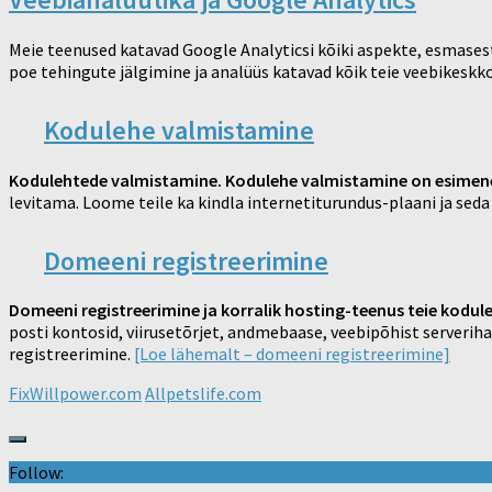
Meie teenused katavad Google Analyticsi kõiki aspekte, esmases
poe tehingute jälgimine ja analüüs katavad kõik teie veebikes
Kodulehe valmistamine
Kodulehtede valmistamine. Kodulehe valmistamine on esimen
levitama. Loome teile ka kindla internetiturundus-plaani ja seda 
Domeeni registreerimine
Domeeni registreerimine ja korralik hosting-teenus teie kodule
posti kontosid, viirusetõrjet, andmebaase, veebipõhist serveriha
registreerimine.
[Loe lähemalt – domeeni registreerimine]
FixWillpower.com
Allpetslife.com
Follow: