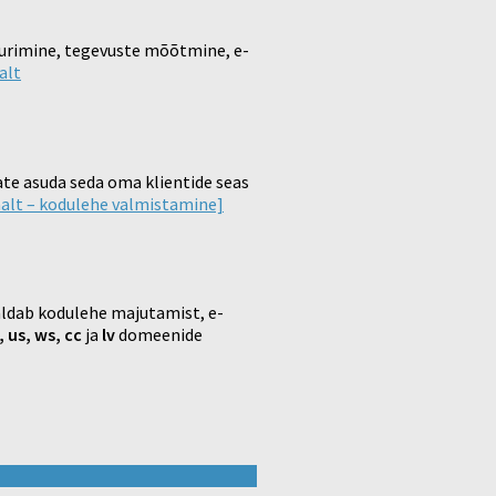
 uurimine, tegevuste mõõtmine, e-
alt
te asuda seda oma klientide seas
alt – kodulehe valmistamine]
saldab kodulehe majutamist, e-
, us, ws, cc
ja
lv
domeenide