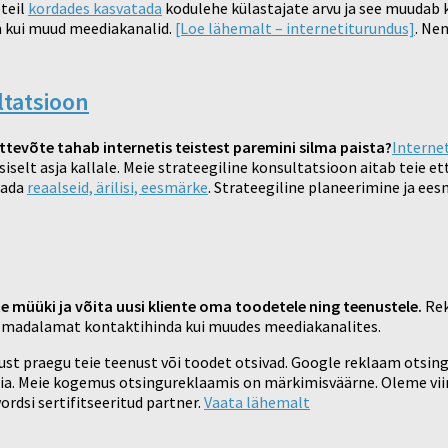
 teil
kordades kasvatada
kodulehe külastajate arvu ja see muudab
am kui muud meediakanalid.
[Loe lähemalt – internetiturundus]
. Ne
ltatsioon
ettevõte tahab internetis teistest paremini silma paista?
Interne
õsiselt asja kallale. Meie strateegiline konsultatsioon aitab teie 
tada
reaalseid, ärilisi, eesmärke
. Strateegiline planeerimine ja ees
müüki ja võita uusi kliente oma toodetele ning teenustele.
Rek
lt madalamat kontaktihinda kui muudes meediakanalites.
just praegu teie teenust või toodet otsivad. Google reklaam otsi
iia. Meie kogemus otsingureklaamis on märkimisväärne. Oleme vii
rdsi sertifitseeritud partner.
Vaata lähemalt