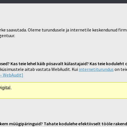
ärke saavutada. Oleme turundusele ja internetile keskendunud fi
gentuur.
d? Kas teie lehel käib piisavalt külastajaid? Kas teie koduleht o
e küsimustele aitab vastata WebAudit. Kui
internetiturundus
on teie
 – WebAudit]
gital.
hkem müügipäringuid? Tahate kodulehe efektiivselt tööle raken