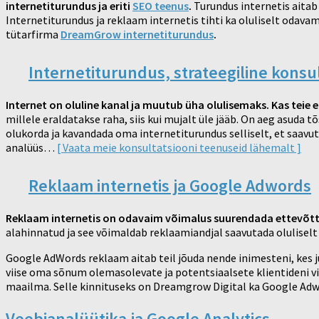
internetiturundus ja eriti
SEO teenus
.
Turundus internetis aitab
Internetiturundus ja reklaam internetis tihti ka oluliselt odav
tütarfirma
DreamGrow internetiturundus
.
Internetiturundus, strateegiline konsu
Internet on oluline kanal ja muutub üha olulisemaks. Kas teie 
millele eraldatakse raha, siis kui mujalt üle jääb. On aeg asuda t
olukorda ja kavandada oma internetiturundus selliselt, et saavu
analüüs…
[ Vaata meie konsultatsiooni teenuseid lähemalt ]
Reklaam internetis ja Google Adwords
Reklaam internetis on odavaim võimalus suurendada ettevõtte 
alahinnatud ja see võimaldab reklaamiandjal saavutada olulise
Google AdWords reklaam aitab teil jõuda nende inimesteni, kes 
viise oma sõnum olemasolevate ja potentsiaalsete klientideni v
maailma. Selle kinnituseks on Dreamgrow Digital ka Google Adwo
Veebianalüütika ja Google Analytics