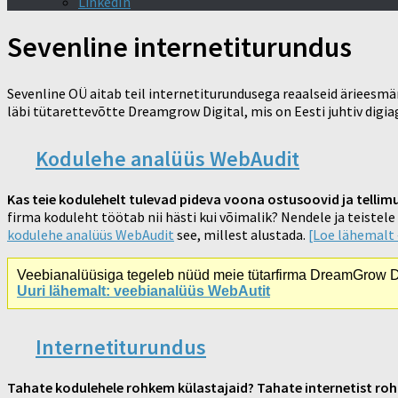
LinkedIn
Sevenline internetiturundus
Sevenline OÜ aitab teil internetiturundusega reaalseid ärieesm
läbi tütarettevõtte Dreamgrow Digital, mis on Eesti juhtiv digia
Kodulehe analüüs WebAudit
Kas teie kodulehelt tulevad pideva voona ostusoovid ja tellimuse
firma koduleht töötab nii hästi kui võimalik? Nendele ja teistel
kodulehe analüüs WebAudit
see, millest alustada.
[Loe lähemalt
Veebianalüüsiga tegeleb nüüd meie tütarfirma DreamGrow Di
Uuri lähemalt: veebianalüüs WebAutit
Internetiturundus
Tahate kodulehele rohkem külastajaid? Tahate internetist ro