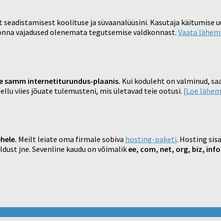
t seadistamisest koolituse ja süvaanalüüsini. Kasutaja käitumise
kkonna vajadused olenemata tegutsemise valdkonnast.
Vaata lähem
e samm internetiturundus-plaanis.
Kui koduleht on valminud, saa
ellu viies jõuate tulemusteni, mis ületavad teie ootusi.
[Loe lähem
hele.
Meilt leiate oma firmale sobiva
hosting-paketi
. Hosting si
ldust jne. Sevenline kaudu on võimalik
ee, com, net, org, biz, info