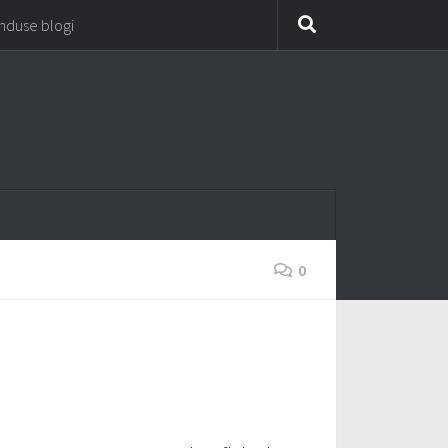
unduse blogi
0