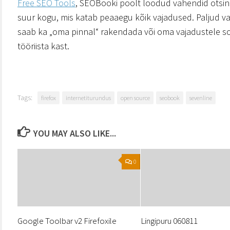
Free SEO Tools
, SEOBooki poolt loodud vahendid otsin
suur kogu, mis katab peaaegu kõik vajadused. Paljud va
saab ka „oma pinnal“ rakendada või oma vajadustele so
tööriista kast.
Tags:
firefox
internetiturundus
open source
seobook
sevenline
YOU MAY ALSO LIKE...
0
Google Toolbar v2 Firefoxile
Lingipuru 060811