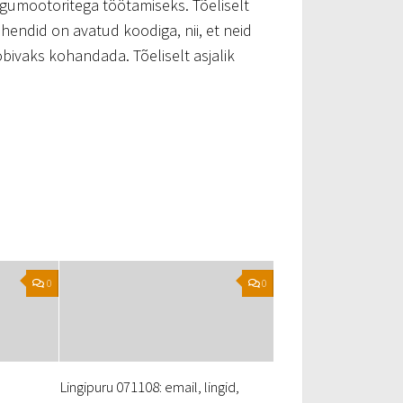
gumootoritega töötamiseks. Tõeliselt
hendid on avatud koodiga, nii, et neid
bivaks kohandada. Tõeliselt asjalik
0
0
Lingipuru 071108: email, lingid,