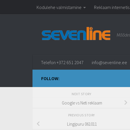
Kodulehe valmistamine
Reklaam internetis
Skip to content
Mõõdet
Telefon +372 651 2047
info@sevenline.ee
FOLLOW:
NEXT STORY
Google vs Neti reklaam
PREVIOUS STORY
Lingipuru 061011