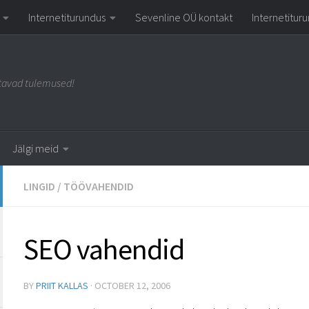
Internetiturundus
Sevenline OÜ kontakt
Internetitur
avad tulemused!
Jälgi meid
LINGID
/
TÖÖVAHENDID
SEO vahendid
BY
PRIIT KALLAS
·
OCTOBER 12, 2006