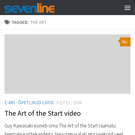
Skip to content
TAGGED:
THE ART
0
E-ÄRI
/
ÕPETLIKUD LOOD
JULY 11, 2006
The Art of the Start video
Guy Kawasaki esineb oma The Art of the Start raamatu
teemalise ettekandega. Hea nagua alati aga seekord veel